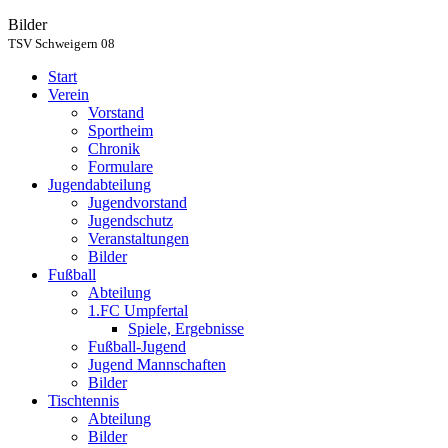
Bilder
TSV Schweigern 08
Start
Verein
Vorstand
Sportheim
Chronik
Formulare
Jugendabteilung
Jugendvorstand
Jugendschutz
Veranstaltungen
Bilder
Fußball
Abteilung
1.FC Umpfertal
Spiele, Ergebnisse
Fußball-Jugend
Jugend Mannschaften
Bilder
Tischtennis
Abteilung
Bilder